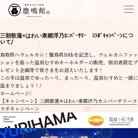
投稿者:
館主
三朝歌蓮×はわい東郷浮乃ｶﾆﾊﾞｰｻﾘｰ ｺﾗﾎﾞｷｬﾝﾍﾟｰﾝにつ
いて/
鳥取県へウェルカニ！蟹鳥県10thを記念し、ウェルカニファッ
ションを装った温泉むすめキーホルダーの販売、宿泊者限定プ
レゼント企画等で皆さまをお迎えいたします！
この冬は温泉でゆった～り、まった～り、温泉むすめと一緒に
温まりましょう！/
ホームページ/
【キャンペーン】三朝歌蓮✕はわい東郷浮乃カニバーサリーコ
ラボキャンペーン